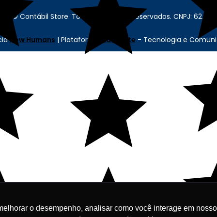
re - © Contábil Store. Todos os Direitos Reservados. CNPJ: 62.63
cia
New Humans
| Plataforma
Add Suite
- Tecnologia e Comuni
melhorar o desempenho, analisar como você interage em nosso sit