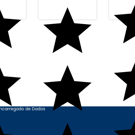
ONAL
CONTATO
s
bil@contabilstore.org.br
voluções
(11) 99271-8644
o
rivacidade
 - Usuário
il Store
Encarregado de Dados