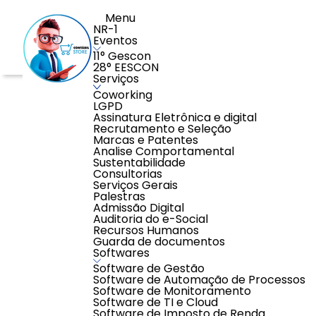
Menu
NR-1
Eventos
11° Gescon
28° EESCON
Serviços
Home
>
Softwares
>
Software de Gestão
>
GRTS Digita
Coworking
LGPD
Assinatura Eletrônica e digital
Recrutamento e Seleção
Marcas e Patentes
Analise Comportamental
Sustentabilidade
Consultorias
Serviços Gerais
Palestras
Admissão Digital
Auditoria do e-Social
Recursos Humanos
Guarda de documentos
Softwares
Software de Gestão
Software de Automação de Processos
Software de Monitoramento
Software de TI e Cloud
Software de Imposto de Renda