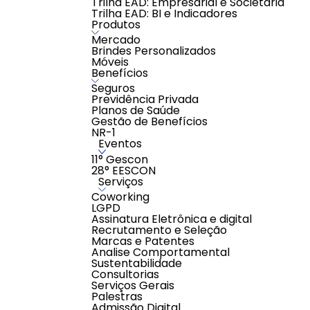
Trilha EAD: Empresarial e Societária
Trilha EAD: BI e Indicadores
Auditoria de Instrumentos:
Produtos
compare o que mudou do novo instru
Mercado
Brindes Personalizados
Informe de Folha:
Móveis
comunique aos seus clientes a mudan
Benefícios
Seguros
Gestão de Cláusulas:
Previdência Privada
pesquise qualquer informação dos in
Planos de Saúde
Gestão de Benefícios
Norma - IA especialista em RTS:
NR-1
tenha uma IA para te ajudar em toda
Eventos
Resumo Automático das Cláusula
-
11° Gescon
Regramento das Cláusulas:
Norma 
-
28° EESCON
regras e valores de aplicação
Serviços
Análise de Instrumentos:
peça apo
-
Coworking
Mundo do Trabalho:
pergunte sobr
-
LGPD
agilidade no atendimento das deman
Assinatura Eletrônica e digital
Recrutamento e Seleção
Enquadramento Sindical:
Marcas e Patentes
faça pesquisas rápidas e assertivas 
Analise Comportamental
Sustentabilidade
Seu escritório no controle da gestão 
Consultorias
Serviços Gerais
AVALIAÇÕES
Palestras
Admissão Digital