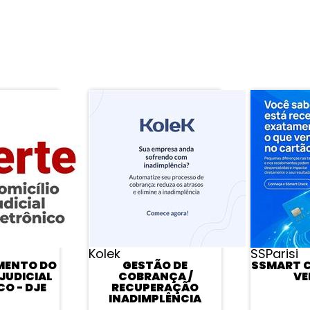
APROVEITE E VEJA TAMBÉM
Kolek
SSParisi
MENTO DO
GESTÃO DE
SSMART C
JUDICIAL
COBRANÇA /
VE
O - DJE
RECUPERAÇÃO
INADIMPLÊNCIA