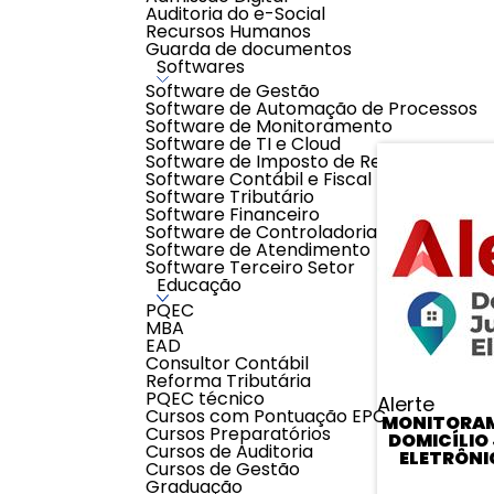
0,0
Auditoria do e-Social
Avaliar
Recursos Humanos
0 classificações de clientes
Guarda de documentos
Softwares
Software de Gestão
Software de Automação de Processos
Software de Monitoramento
Software de TI e Cloud
Software de Imposto de Renda
Software Contábil e Fiscal
Software Tributário
Software Financeiro
Software de Controladoria
Software de Atendimento
Software Terceiro Setor
Educação
PQEC
MBA
EAD
Consultor Contábil
Reforma Tributária
PQEC técnico
Alerte
Cursos com Pontuação EPC
MONITORA
Cursos Preparatórios
DOMICÍLIO 
Cursos de Auditoria
ELETRÔNIC
Cursos de Gestão
Graduação