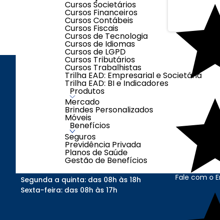
Cursos Societários
Cursos Financeiros
Cursos Contábeis
Cursos Fiscais
Cursos de Tecnologia
Cursos de Idiomas
Cursos de LGPD
Cursos Tributários
Cursos Trabalhistas
Trilha EAD: Empresarial e Societária
Trilha EAD: BI e Indicadores
INSTITUCI
Produtos
Mercado
Quem Somo
Brindes Personalizados
Trocas e De
Móveis
FAQ
Benefícios
Fale Conosc
Seguros
Previdência Privada
Política de P
Planos de Saúde
Termo de Uso
Gestão de Benefícios
Clube Contáb
Fale com o 
Segunda a quinta: das 08h às 18h
Sexta-feira: das 08h às 17h