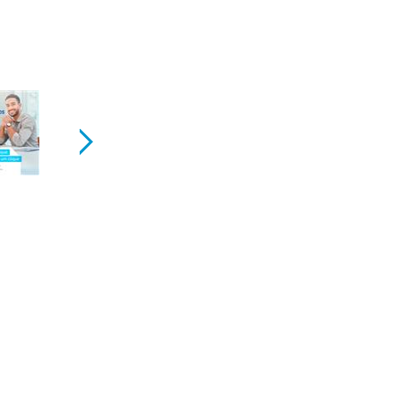
Informações Adicionais
Comentári
do que você precisa para eliminar a ineficiênc
 seus clientes.
e todas as negociações que impactam as opera
trumentos coletivos