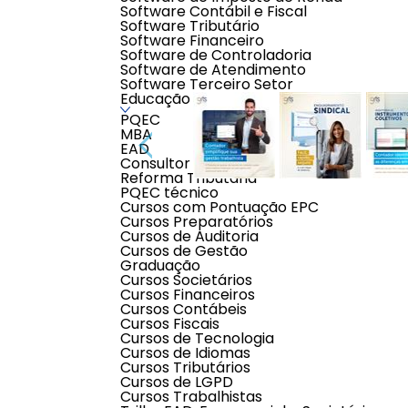
Software Contábil e Fiscal
Software Tributário
Software Financeiro
Software de Controladoria
Software de Atendimento
Software Terceiro Setor
Educação
PQEC
MBA
EAD
Consultor Contábil
Reforma Tributária
PQEC técnico
Cursos com Pontuação EPC
Cursos Preparatórios
Cursos de Auditoria
Descrição do produto
Cursos de Gestão
Graduação
Cursos Societários
Cursos Financeiros
O Sistema GRTS Digital Contábil
tem tu
Cursos Contábeis
instrumentos coletivos de trabalho dos
Cursos Fiscais
Cursos de Tecnologia
Monitoramento das negociações:
relatórios semanais sobre avanço d
Cursos de Idiomas
Cursos Tributários
Cursos de LGPD
Instrumentos coletivos Automáticos:
Cursos Trabalhistas
disponibilização automática dos ins