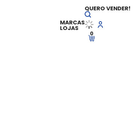
QUERO VENDER!
MARCAS
LOJAS
0
l Contábil
GRTS Digital Contá
Vendido e entregue por
GRTS Contá
Sob Consulta
SAIBA MAIS
veja mais em
GRTS Contábil