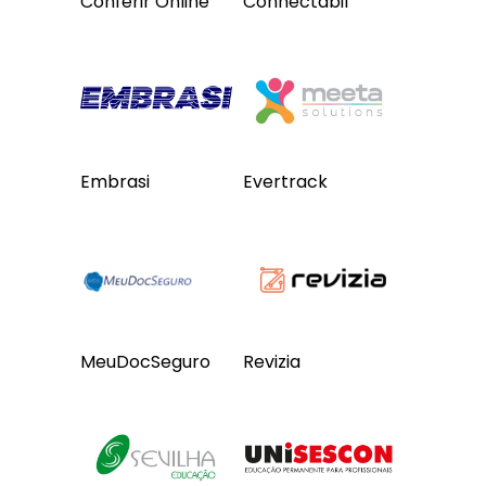
Conferir Online
Connectabil
Embrasi
Evertrack
MeuDocSeguro
Revizia