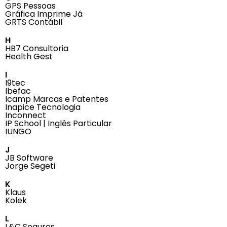
GPS Pessoas
Gráfica Imprime Já
GRTS Contábil
H
HB7 Consultoria
Health Gest
I
I9tec
Ibefac
Icamp Marcas e Patentes
Inapice Tecnologia
Inconnect
IP School | Inglês Particular
IUNGO
J
JB Software
Jorge Segeti
K
Klaus
Kolek
L
L&C Seguros