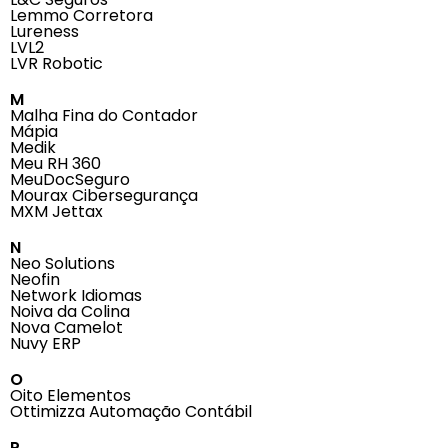
Lemmo Corretora
Lureness
LVL2
LVR Robotic
M
Malha Fina do Contador
Mápia
Medik
Meu RH 360
MeuDocSeguro
Mourax Cibersegurança
MXM Jettax
N
Neo Solutions
Neofin
Network Idiomas
Noiva da Colina
Nova Camelot
Nuvy ERP
O
Oito Elementos
Ottimizza Automação Contábil
P