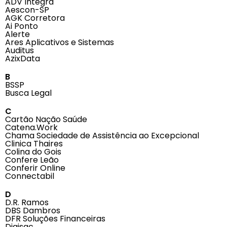
ADV Integra
Aescon-SP
AGK Corretora
Ai Ponto
Alerte
Ares Aplicativos e Sistemas
Auditus
AzixData
B
BSSP
Busca Legal
C
Cartão Nação Saúde
Catena.Work
Chama Sociedade de Assistência ao Excepcional
Clinica Thaires
Colina do Gois
Confere Leão
Conferir Online
Connectabil
D
D.R. Ramos
DBS Dambros
DFR Soluções Financeiras
Digisac