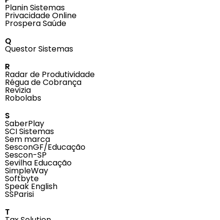
Planin Sistemas
Privacidade Online
Prospera Saúde
Q
Questor Sistemas
R
Radar de Produtividade
Régua de Cobrança
Revizia
Robolabs
S
SaberPlay
SCI Sistemas
Sem marca
SesconGF/Educação
Sescon-SP
Sevilha Educação
SimpleWay
Softbyte
Speak English
SSParisi
T
Tax Solution