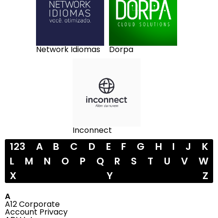
Network Idiomas
Dorpa
Inconnect
123
A
B
C
D
E
F
G
H
I
J
K
L
M
N
O
P
Q
R
S
T
U
V
W
X
Y
Z
A
A12 Corporate
Account Privacy