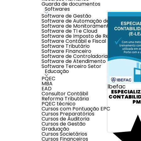
Guarda de documentos
Softwares
Software de Gestão
Software de Automação de Processos
Software de Monitoramento
Software de TI e Cloud
Software de Imposto de Renda
Software Contábil e Fiscal
Software Tributário
Software Financeiro
Software de Controladoria
Software de Atendimento
Software Terceiro Setor
Educação
PQEC
MBA
Ibefac
EAD
ESPECIALI
Consultor Contábil
CONTABILI
Reforma Tributária
PM
PQEC técnico
Cursos com Pontuação EPC
Cursos Preparatórios
Cursos de Auditoria
Cursos de Gestão
Graduação
Cursos Societários
Cursos Financeiros