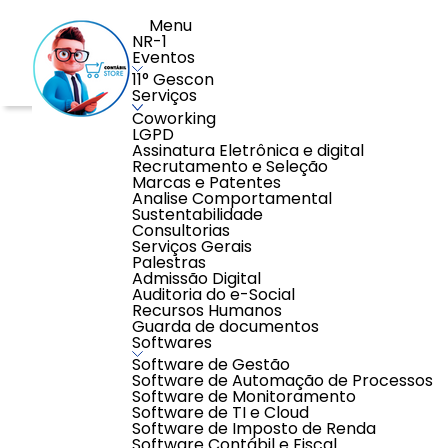
Menu
NR-1
Eventos
11° Gescon
Serviços
Coworking
Home
>
Educação
>
Cursos com Pontuação EPC
>
Refo
LGPD
Assinatura Eletrônica e digital
Recrutamento e Seleção
Marcas e Patentes
Analise Comportamental
Sustentabilidade
Consultorias
Serviços Gerais
Palestras
Admissão Digital
Auditoria do e-Social
Recursos Humanos
Guarda de documentos
Softwares
Software de Gestão
Software de Automação de Processos
Software de Monitoramento
Software de TI e Cloud
Software de Imposto de Renda
Software Contábil e Fiscal