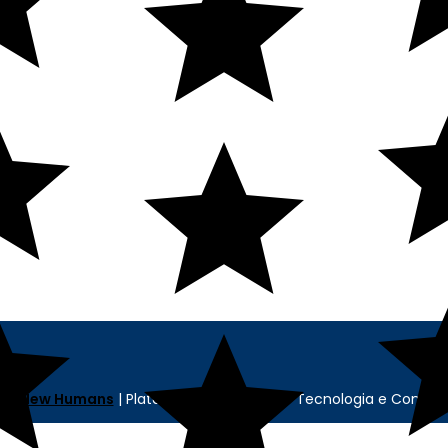
CONTATO
MINHA CONTA
SELOS
Minha Conta
Pedidos
Cadastre-se
cia
New Humans
| Plataforma
Add Suite
- Tecnologia e Comuni