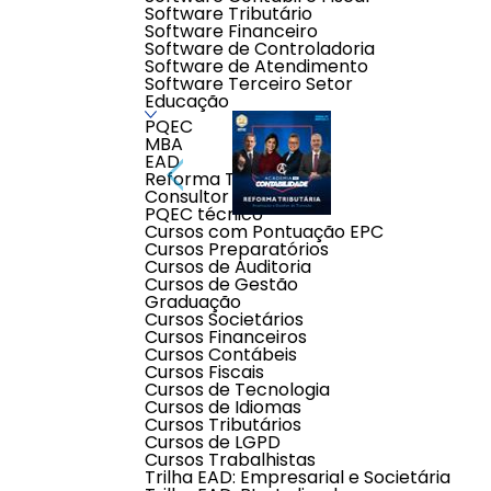
Software Tributário
Software Financeiro
Software de Controladoria
Software de Atendimento
Software Terceiro Setor
Educação
PQEC
MBA
EAD
Reforma Tributária
Consultor Contábil
PQEC técnico
Cursos com Pontuação EPC
Cursos Preparatórios
Cursos de Auditoria
Cursos de Gestão
Descrição do produto
Graduação
Cursos Societários
Cursos Financeiros
Participe do curso completo sobre a Reforma Tributária e saib
Cursos Contábeis
adaptar com segurança.
Cursos Fiscais
Cursos de Tecnologia
Dias:
19 e 26 de Novembro de 2025
Cursos de Idiomas
Horário:
08h30 às 17h30
Cursos Tributários
Local:
Transmissão ao vivo e online via Zoom
Professores:
Eugenio Montoto, Marina Kurtz e Jacob Gomes
Cursos de LGPD
Cursos Trabalhistas
CURSO PONTUADO PELO CFC • Educação Profissional Con
Trilha EAD: Empresarial e Societária
AUD, PERITO, CMN, SUSEP, PROGP, PRORT, PREVIC, PREV