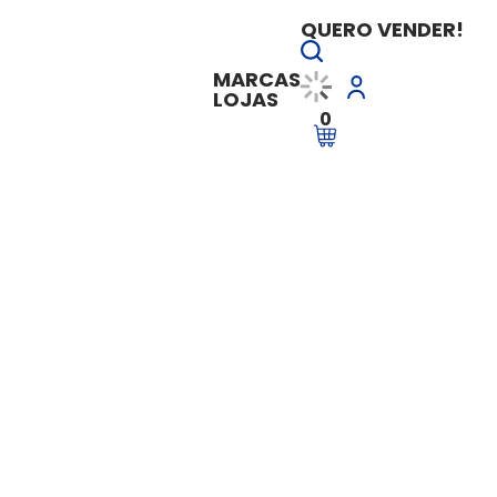
QUERO VENDER!
MARCAS
LOJAS
0
rma Tributária - Atualização e Desafios da Transição - RTNOV01
Reforma Tributária
Transição - RTNOV
Vendido e entregue por
Academia d
R$ 799,90
à vista
R$ 799,90
em até
9x de R$ 
Ver Parcelas
Adicionar