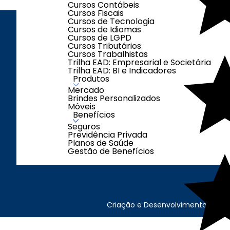
Cursos Contábeis
Cursos Fiscais
Cursos de Tecnologia
Cursos de Idiomas
Cursos de LGPD
ENDEREÇO
LOJAS
Cursos Tributários
Cursos Trabalhistas
Trilha EAD: Empresarial e Societária
Trilha EAD: BI e Indicadores
Produtos
Segunda à Sexta-
Mercado
feira das 08h00 às
Brindes Personalizados
Móveis
17h00
Benefícios
Sábados das 08h00
Seguros
às 12h00
Previdência Privada
(exceto feriados)
Planos de Saúde
Gestão de Benefícios
Criação e Desenvolvimento Agên