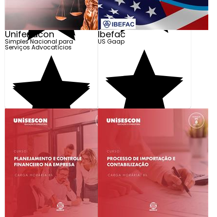
Unifenacon
Ibefac
Simples Nacional para
US Gaap
Serviços Advocatícios
R$ 360,00
Em até 4x de R$ 90,00
Adicionar
Preço Exclusivo para
Adicionar
Loja Online
R$ 160,00
R$ 49,99