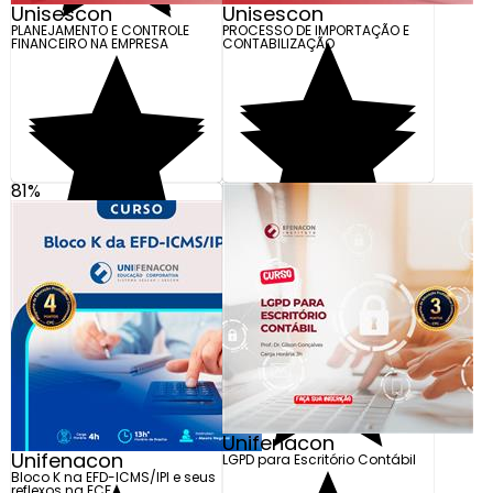
Unisescon
Unisescon
PLANEJAMENTO E CONTROLE
PROCESSO DE IMPORTAÇÃO E
FINANCEIRO NA EMPRESA
CONTABILIZAÇÃO
81%
R$ 1.990,00
R$ 1.200,00
Em até 10x de R$ 199,00
Em até 10x de R$ 120,00
Adicionar
Adicionar
Unifenacon
Unifenacon
LGPD para Escritório Contábil
Bloco K na EFD-ICMS/IPI e seus
reflexos na ECF