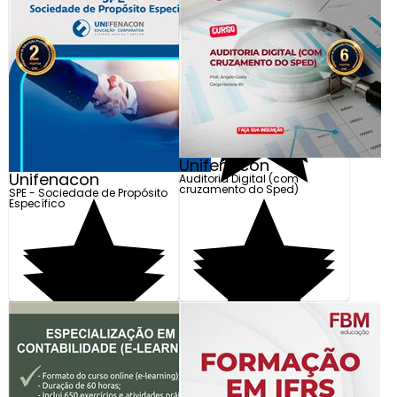
R$ 460,00
R$ 550,00
Em até 5x de R$ 92,00
Em até 6x de R$ 91,67
Adicionar
Adicionar
Unifenacon
Unifenacon
Auditoria Digital (com
cruzamento do Sped)
SPE - Sociedade de Propósito
Específico
R$ 850,00
R$ 550,00
Em até 10x de R$ 85,00
Em até 6x de R$ 91,67