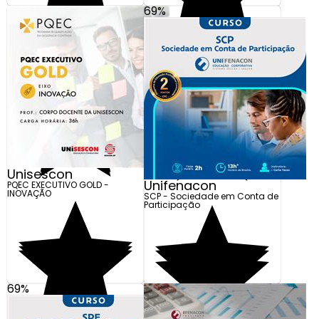
69%
R$ 850,00
R$ 459,00
Em até 10x de R$ 85,00
Em até 5x de R$ 91,80
Adicionar
Adicionar
Unisescon
Unifenacon
PQEC EXECUTIVO GOLD -
INOVAÇÃO
SCP - Sociedade em Conta de
Participação
69%