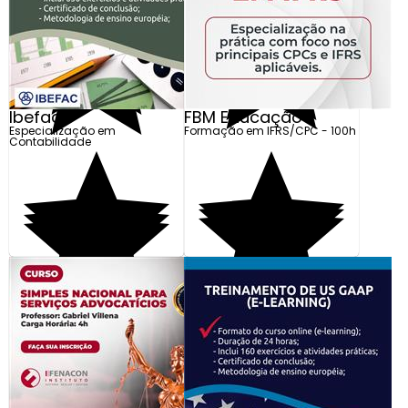
Adicionar
Adicionar
Ibefac
FBM Educação
Especialização em
Formação em IFRS/CPC - 100h
Contabilidade
R$ 4.875,00
Em até 10x de R$ 487,50
Adicionar
Preço Exclusivo para
Adicionar
Loja Online
R$ 160,00
R$ 49,99