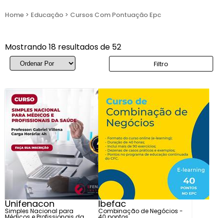
Home
>
Educação
>
Cursos Com Pontuação Epc
Mostrando 18 resultados de 52
Filtro
Unifenacon
Ibefac
Simples Nacional para
Combinação de Negócios -
Médicos e Profissionais da
40 pontos