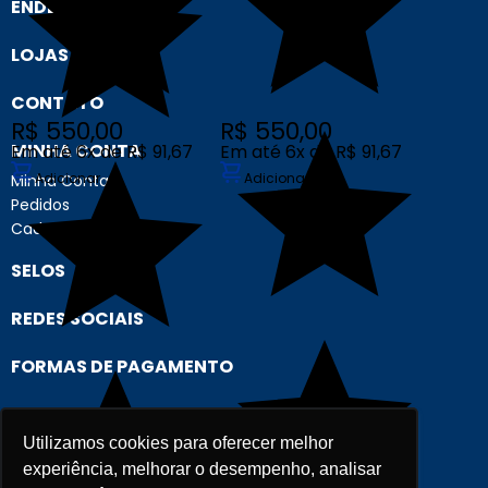
ENDEREÇO
LOJAS
CONTATO
R$ 550,00
R$ 550,00
MINHA CONTA
Em até 6x de R$ 91,67
Em até 6x de R$ 91,67
Adicionar
Adicionar
Minha Conta
Pedidos
Cadastre-se
SELOS
REDES SOCIAIS
FORMAS DE PAGAMENTO
Utilizamos cookies para oferecer melhor
experiência, melhorar o desempenho, analisar