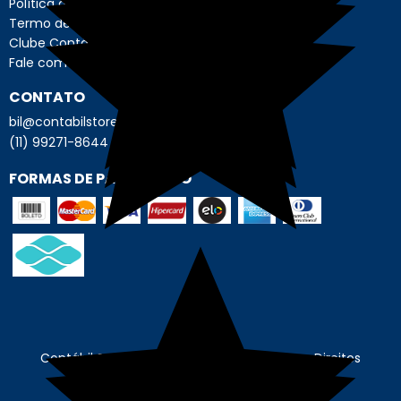
Política de Privacidade
Termo de Uso - Usuário
Clube Contábil Store
Fale com o Encarregado de Dados
CONTATO
bil@contabilstore.org.br
(11) 99271-8644
FORMAS DE PAGAMENTO
Contábil Store - © Contábil Store. Todos os Direitos
Reservados. CNPJ: 62.636.675/0001-89