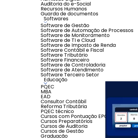
Auditoria do e-Social
INFORMAÇÃO IMPORTANTE:
Recursos Humanos
- O valor do anuncio refere-se ao valor mensal de al
Guarda de documentos
da Servidor na Nuvem sendo enviado boletos de aco
Softwares
- O valor de desconto aplicado na primeira parc
corresponderão ao valor anunciado sem os des
Software de Gestão
Software de Automação de Processos
AVALIAÇÕES
Software de Monitoramento
Software de TI e Cloud
0,0
Software de Imposto de Renda
Avaliar
Software Contábil e Fiscal
0 classificações de clientes
Software Tributário
Software Financeiro
Software de Controladoria
Software de Atendimento
Software Terceiro Setor
Educação
PQEC
MBA
EAD
Consultor Contábil
Reforma Tributária
PQEC técnico
Cursos com Pontuação EPC
Cursos Preparatórios
Cursos de Auditoria
Cursos de Gestão
Graduação