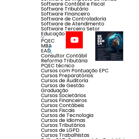
Software Contábil e Fiscal
Software Tributário
Software Financeiro
Software de Controladoria
Software de Atendimento
Software Terceiro Setor
Educação
PQEC
MBA
EAD
Consultor Contábil
Reforma Tributária
PQEC técnico
Cursos com Pontuação EPC
Cursos Preparatórios
Cursos de Auditoria
Descrição do produto
Cursos de Gestão
Graduação
Cursos Societários
Já imaginou seu negócio totalmente seguro, se
Cursos Financeiros
Cursos Contábeis
Está na hora de você conhecer o Servidor na 
Cursos Fiscais
Acesse nosso servidor de dentro de um cliente, da p
Cursos de Tecnologia
Cursos de Idiomas
Em nosso Servidor na Nuvem você poderá instalar o
Cursos Tributários
pdfs. Seus arquivos SPED, SEFIP, ESOCIAL, SINTEG
Cursos de LGPD
Cursos Trabalhistas
O Servidor na Nuvem é o único Datacenter do Brasil