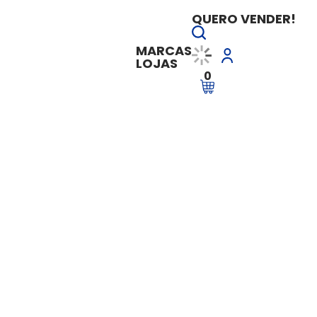
QUERO VENDER!
MARCAS
LOJAS
0
 NA NUVEM - 21 ACESSOS + 40GB ESPAÇO LIVRE
SERVIDOR NA NUVE
LIVRE
Vendido e entregue por
Time Is Mo
R$ 2.748,75
à vista
R$ 2.748,75
em até
10x de 
Ver Parcelas
Adicionar