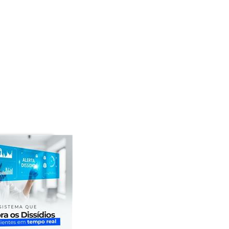
 paga pelo site Contabil Store e demais por contato
 demais mensalidades. As demais mensalidades