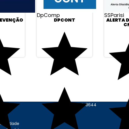
DpComp
SSParisi
REVENÇÃO
DPCONT
ALERTA D
C
ONAL
CONTATO
s
bil@contabilstore.org.br
voluções
(11) 99271-8644
o
rivacidade