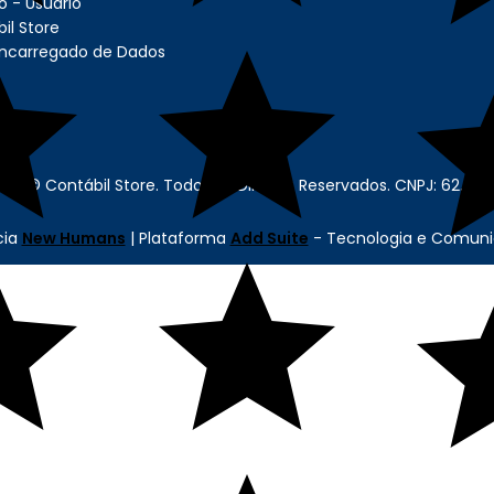
 - Usuário
il Store
Encarregado de Dados
re - © Contábil Store. Todos os Direitos Reservados. CNPJ: 62.63
cia
New Humans
| Plataforma
Add Suite
- Tecnologia e Comuni