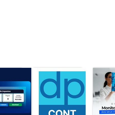
uguel e não um valor único de contrato, a primeira parcela será
rdo com o contrato assinado pré contratação.
ela paga pelo site Contabil Store não irá ser aplicado nas
contos.
APROVEITE E VEJA TAMBÉM