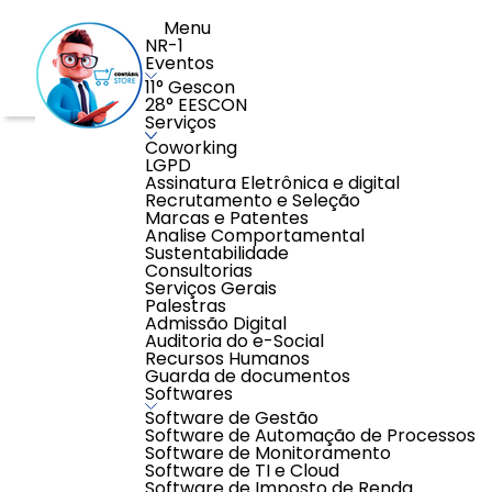
Menu
NR-1
Eventos
11° Gescon
28° EESCON
Serviços
Home
>
Softwares
>
Software de TI e Cloud
>
SERVIDOR
Coworking
LGPD
Assinatura Eletrônica e digital
Recrutamento e Seleção
Marcas e Patentes
Analise Comportamental
Sustentabilidade
Consultorias
Serviços Gerais
Palestras
Admissão Digital
Auditoria do e-Social
Recursos Humanos
Guarda de documentos
Softwares
Software de Gestão
Software de Automação de Processos
Software de Monitoramento
Software de TI e Cloud
Software de Imposto de Renda