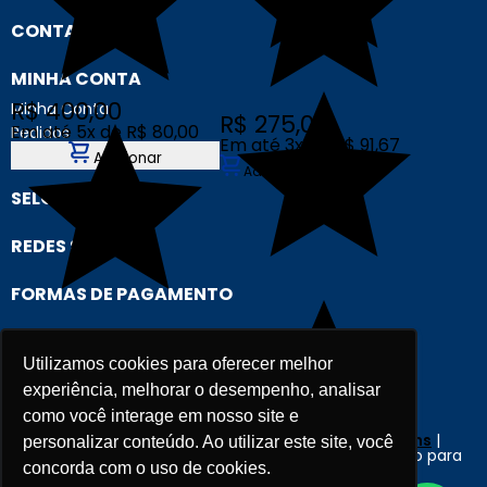
CONTATO
MINHA CONTA
R$ 400,00
Minha Conta
R$ 275,00
Em até 5x de R$ 80,00
Pedidos
Em até 3x de R$ 91,67
Cadastre-se
Adicionar
Adicionar
SELOS
REDES SOCIAIS
FORMAS DE PAGAMENTO
Utilizamos cookies para oferecer melhor
experiência, melhorar o desempenho, analisar
como você interage em nosso site e
Criação e Desenvolvimento Agência
New Humans
|
personalizar conteúdo. Ao utilizar este site, você
Plataforma
Add Suite
- Tecnologia e Comunicação para
concorda com o uso de cookies.
Transformação Digital