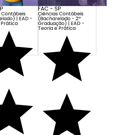
SP
FAC - SP
s Contábeis
Ciências Contábeis
elado) | EAD -
(Bacharelado - 2ª
 Prática
Graduação) | EAD -
Teoria e Prática
CONTATO
MINHA CONTA
SELOS
Minha Conta
Pedidos
Cadastre-se