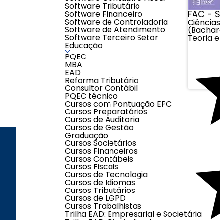
Software Tributário
FAC - 
Software Financeiro
Software de Controladoria
Ciência
Software de Atendimento
(Bachar
Software Terceiro Setor
Teoria e
Educação
PQEC
MBA
EAD
Reforma Tributária
Consultor Contábil
PQEC técnico
Cursos com Pontuação EPC
Cursos Preparatórios
Cursos de Auditoria
Cursos de Gestão
Graduação
Cursos Societários
Cursos Financeiros
Cursos Contábeis
ENDEREÇO
LOJAS
Cursos Fiscais
Cursos de Tecnologia
Cursos de Idiomas
Cursos Tributários
Cursos de LGPD
Segunda à Sexta-
Cursos Trabalhistas
feira das 08h00 às
Trilha EAD: Empresarial e Societária
17h00