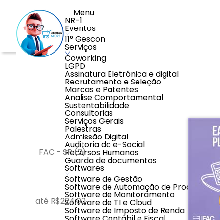
Menu
NR-1
Eventos
11° Gescon
Serviços
Coworking
LGPD
Home
>
Educação
>
Graduação
Assinatura Eletrônica e digital
Recrutamento e Seleção
Marcas e Patentes
Filtros:
Mostran
Analise Comportamental
Sustentabilidade
Consultorias
Serviços Gerais
Palestras
MARCA
Admissão Digital
Auditoria do e-Social
FAC - SP (2)
Recursos Humanos
Guarda de documentos
Softwares
Software de Gestão
PREÇO
Software de Automação de Processos
Software de Monitoramento
até R$224,00
Software de TI e Cloud
Software de Imposto de Renda
Software Contábil e Fiscal