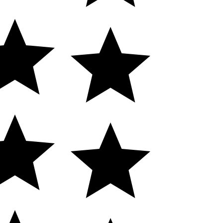
cia
New Humans
| Plataforma
Add Suite
- Tecnologia e Comuni