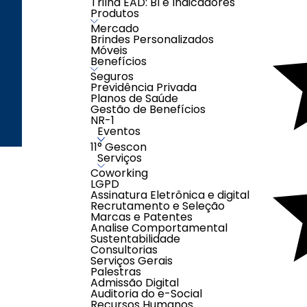
Trilha EAD: BI e Indicadores
Produtos
Sábados das 08h00
Mercado
às 12h00
Brindes Personalizados
(exceto feriados)
Móveis
Benefícios
Seguros
Previdência Privada
Planos de Saúde
Gestão de Benefícios
NR-1
Criação e Desenvolvimento Agên
Eventos
11° Gescon
Serviços
Coworking
LGPD
Assinatura Eletrônica e digital
Recrutamento e Seleção
Marcas e Patentes
Analise Comportamental
Sustentabilidade
Consultorias
Serviços Gerais
Palestras
Admissão Digital
Auditoria do e-Social
Recursos Humanos