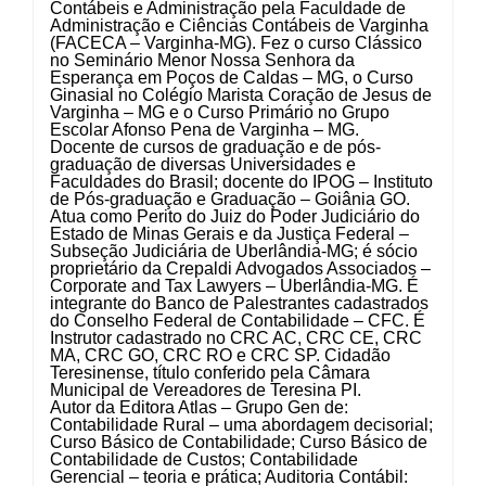
Contábeis e Administração pela Faculdade de
Administração e Ciências Contábeis de Varginha
(FACECA – Varginha-MG). Fez o curso Clássico
no Seminário Menor Nossa Senhora da
Esperança em Poços de Caldas – MG, o Curso
Ginasial no Colégio Marista Coração de Jesus de
Varginha – MG e o Curso Primário no Grupo
Escolar Afonso Pena de Varginha – MG.
Docente de cursos de graduação e de pós-
graduação de diversas Universidades e
Faculdades do Brasil; docente do IPOG – Instituto
de Pós-graduação e Graduação – Goiânia GO.
Atua como Perito do Juiz do Poder Judiciário do
Estado de Minas Gerais e da Justiça Federal –
Subseção Judiciária de Uberlândia-MG; é sócio
proprietário da Crepaldi Advogados Associados –
Corporate and Tax Lawyers – Uberlândia-MG. É
integrante do Banco de Palestrantes cadastrados
do Conselho Federal de Contabilidade – CFC. É
Instrutor cadastrado no CRC AC, CRC CE, CRC
MA, CRC GO, CRC RO e CRC SP. Cidadão
Teresinense, título conferido pela Câmara
Municipal de Vereadores de Teresina PI.
Autor da Editora Atlas – Grupo Gen de:
Contabilidade Rural – uma abordagem decisorial;
Curso Básico de Contabilidade; Curso Básico de
Contabilidade de Custos; Contabilidade
Gerencial – teoria e prática; Auditoria Contábil: