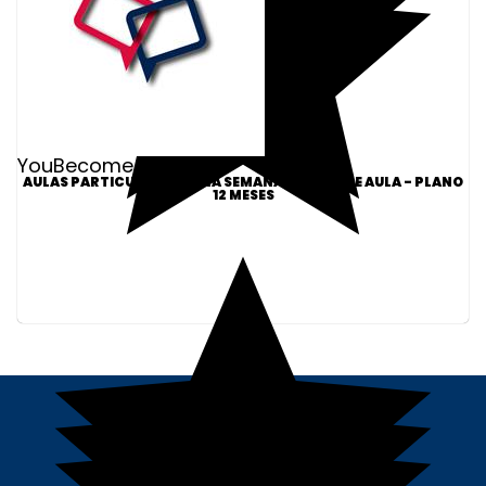
YouBecome Idiomas
AULAS PARTICULARES 2X NA SEMANA - 30MIN DE AULA - PLANO
12 MESES