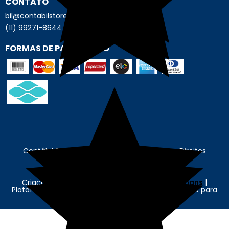
CONTATO
bil@contabilstore.org.br
(11) 99271-8644
FORMAS DE PAGAMENTO
Contábil Store - © Contábil Store. Todos os Direitos
Reservados. CNPJ: 62.636.675/0001-89
Criação e Desenvolvimento Agência
New Humans
|
Plataforma
Add Suite
- Tecnologia e Comunicação para
Transformação Digital