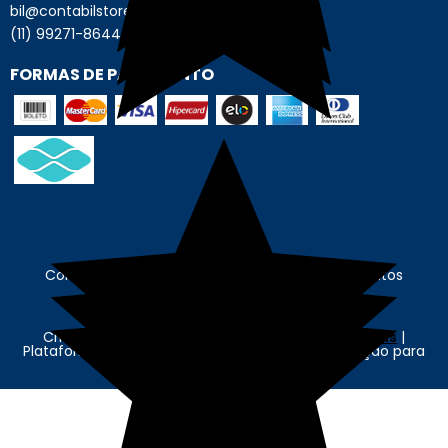
bil@contabilstore.org.br
(11) 99271-8644
FORMAS DE PAGAMENTO
Contábil Store - © Contábil Store. Todos os Direitos
Reservados. CNPJ: 62.636.675/0001-89
Criação e Desenvolvimento Agência
New Humans
|
Plataforma
Add Suite
- Tecnologia e Comunicação para
Transformação Digital