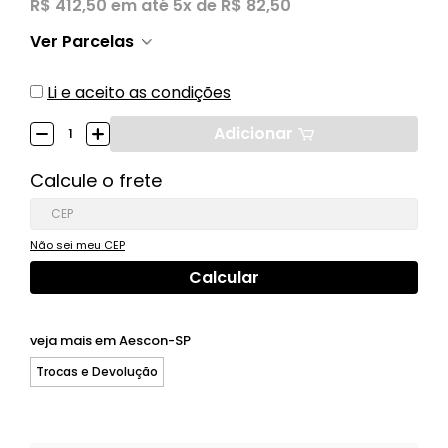
R$ 412,50
em até
5x de R$ 82,50
Ver Parcelas
Li e aceito as condições
Adicionar
Calcule o frete
Não sei meu CEP
veja mais em
Aescon-SP
Trocas e Devolução