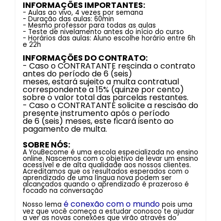
INFORMAÇÕES IMPORTANTES:
- Aulas ao vivo, 4 vezes por semana
- Duração das aulas: 60min
- Mesmo professor para todas as aulas
- Teste de nivelamento antes do início do curso
- Horários das aulas: Aluno escolhe horário entre 6h
e 22h
INFORMAÇÕES DO CONTRATO:
- Caso o CONTRATANTE rescinda o contrato
antes do período de 6 (seis)
meses, estará sujeito a multa contratual
correspondente a 15% (quinze por cento)
sobre o valor total das parcelas restantes.
- Caso o CONTRATANTE solicite a rescisão do
presente instrumento após o período
de 6 (seis) meses, este ficará isento ao
pagamento de multa.
SOBRE NÓS:
A YouBecome é uma escola especializada no ensino
online. Nascemos com o objetivo de levar um ensino
acessível e de alta qualidade aos nossos clientes.
Acreditamos que os resultados esperados com o
aprendizado de uma língua nova podem ser
alcançados quando o aprendizado é prazeroso é
focado na conversação
é conexão com o mundo
Nosso lema
pois uma
vez que você começa a estudar conosco te ajudar
a ver as novas conexões que virão através do