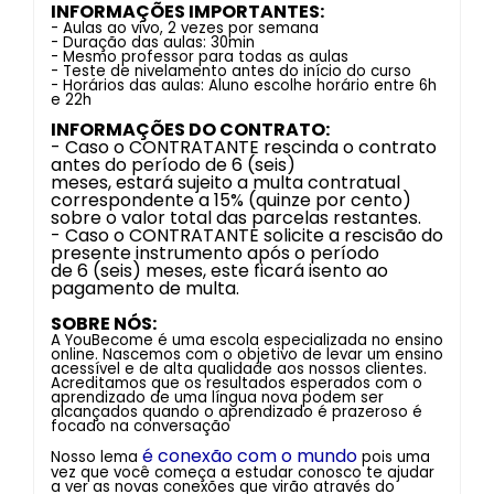
INFORMAÇÕES IMPORTANTES:
- Aulas ao vivo, 2 vezes por semana
- Duração das aulas: 30min
- Mesmo professor para todas as aulas
- Teste de nivelamento antes do início do curso
- Horários das aulas: Aluno escolhe horário entre 6h
e 22h
INFORMAÇÕES DO CONTRATO:
- Caso o CONTRATANTE rescinda o contrato
antes do período de 6 (seis)
meses, estará sujeito a multa contratual
correspondente a 15% (quinze por cento)
sobre o valor total das parcelas restantes.
- Caso o CONTRATANTE solicite a rescisão do
presente instrumento após o período
de 6 (seis) meses, este ficará isento ao
pagamento de multa.
SOBRE NÓS:
A YouBecome é uma escola especializada no ensino
online. Nascemos com o objetivo de levar um ensino
acessível e de alta qualidade aos nossos clientes.
Acreditamos que os resultados esperados com o
aprendizado de uma língua nova podem ser
alcançados quando o aprendizado é prazeroso é
focado na conversação
é conexão com o mundo
Nosso lema
pois uma
vez que você começa a estudar conosco te ajudar
a ver as novas conexões que virão através do