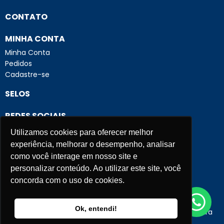
CONTATO
MINHA CONTA
Minha Conta
Pedidos
Cadastre-se
SELOS
REDES SOCIAIS
Utilizamos cookies para oferecer melhor
FORMAS DE PAGAMENTO
experiência, melhorar o desempenho, analisar
como você interage em nosso site e
personalizar conteúdo. Ao utilizar este site, você
concorda com o uso de cookies.
Fale agora conosco!
Criação e Desenvolvimento Agência
New Humans
|
Ok, entendi!
Plataforma
Add Suite
- Tecnologia e Comunicação para
Transformação Digital