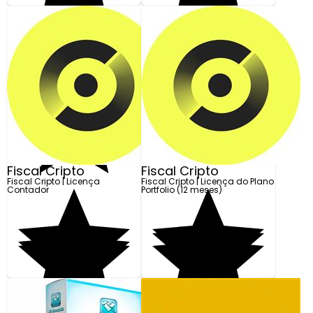
R$ 2.590,00
Demonstração
Preço Exclusivo para
Em até 10x de R$ 259,00
Loja Online
Adicionar
Fiscal Cripto
Fiscal Cripto
Fiscal Cripto | Licença
Fiscal Cripto | Licença do Plano
Contador
Portfolio (12 meses)