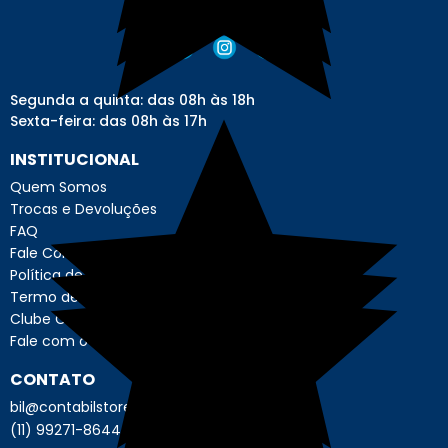
Segunda a quinta: das 08h às 18h
Sexta-feira: das 08h às 17h
INSTITUCIONAL
Quem Somos
Trocas e Devoluções
FAQ
Fale Conosco
Política de Privacidade
Termo de Uso - Usuário
Clube Contábil Store
Fale com o Encarregado de Dados
CONTATO
bil@contabilstore.org.br
(11) 99271-8644