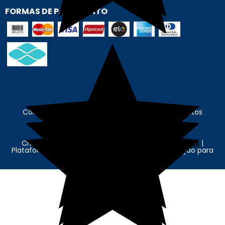
FORMAS DE PAGAMENTO
Contábil Store - © Contábil Store. Todos os Direitos
Reservados. CNPJ: 62.636.675/0001-89
Criação e Desenvolvimento Agência
New Humans
|
Plataforma
Add Suite
- Tecnologia e Comunicação para
Transformação Digital