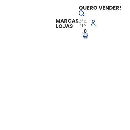
QUERO VENDER!
MARCAS
LOJAS
0
 um Assistente com a Zoe Consulting
Contrate um Assis
Vendido e entregue por
Zoe Consul
R$ 2.800,00
à vista
R$ 2.800,00
em até
10x de 
Ver Parcelas
Adicionar