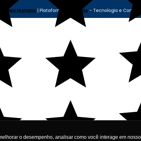
cia
New Humans
| Plataforma
Add Suite
- Tecnologia e Comuni
melhorar o desempenho, analisar como você interage em nosso sit