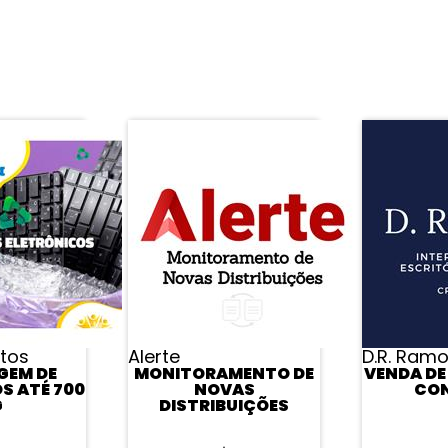
APROVEITE E VEJA TAMBÉM
ntos
Alerte
D.R. Ram
GEM DE
MONITORAMENTO DE
VENDA DE
S ATÉ 700
NOVAS
CON
G
DISTRIBUIÇÕES