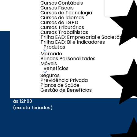
Cursos Contábeis
Cursos Fiscais
Cursos de Tecnologia
Cursos de Idiomas
Cursos de LGPD
Cursos Tributários
Cursos Trabalhistas
Trilha EAD: Empresarial e Societária
Trilha EAD: BI e Indicadores
Produtos
ENDEREÇO
LOJAS
Mercado
Brindes Personalizados
Móveis
Benefícios
Seguros
Segunda à Sexta-
Previdência Privada
feira das 08h00 às
Planos de Saúde
17h00
Gestão de Benefícios
Sábados das 08h00
às 12h00
(exceto feriados)