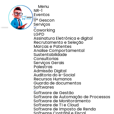
Menu
NR-1
Eventos
11° Gescon
Serviços
Coworking
Home
>
Serviços
>
Recrutamento e Seleção
>
Contrate
LGPD
Assinatura Eletrônica e digital
Recrutamento e Seleção
Marcas e Patentes
Analise Comportamental
Sustentabilidade
Consultorias
Serviços Gerais
Palestras
Admissão Digital
Auditoria do e-Social
Recursos Humanos
Guarda de documentos
Softwares
Software de Gestão
Software de Automação de Processos
Software de Monitoramento
Software de TI e Cloud
Software de Imposto de Renda
Software Contábil e Fiscal