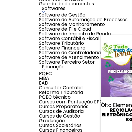
Avaliar
Guarda de documentos
Softwares
0 classificações de clientes
Software de Gestão
Software de Automação de Processos
Software de Monitoramento
Software de TI e Cloud
Software de Imposto de Renda
Software Contábil e Fiscal
Software Tributário
Software Financeiro
Software de Controladoria
Software de Atendimento
Software Terceiro Setor
Educação
PQEC
MBA
EAD
Consultor Contábil
Reforma Tributária
PQEC técnico
Cursos com Pontuação EPC
Oito Eleme
Cursos Preparatórios
RECICLA
Cursos de Auditoria
ELETRÔNICO
Cursos de Gestão
K
Graduação
Cursos Societários
Cursos Financeiros