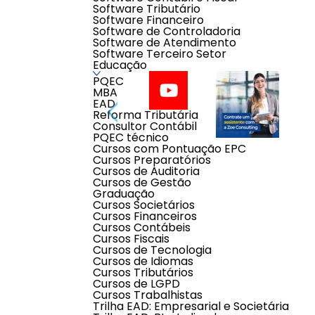
Software Tributário
Software Financeiro
Software de Controladoria
Software de Atendimento
Software Terceiro Setor
Educação
PQEC
MBA
EAD
Reforma Tributária
Consultor Contábil
PQEC técnico
Cursos com Pontuação EPC
Cursos Preparatórios
Cursos de Auditoria
Cursos de Gestão
Descrição do produto
Graduação
Cursos Societários
Cursos Financeiros
A
Zoe Consulting
é uma consultoria especialista e
Cursos Contábeis
psicologia.
Cursos Fiscais
Cursos de Tecnologia
Atendemos todo o Brasil de forma digital
e inovad
Cursos de Idiomas
humanizado com o objetivo de colocar a
pessoa cer
Cursos Tributários
Cursos de LGPD
Segue abaixo a descrição do cargo de Assistent
Cursos Trabalhistas
Trilha EAD: Empresarial e Societária
Descrição Sumária:
Responsável por realizar tare