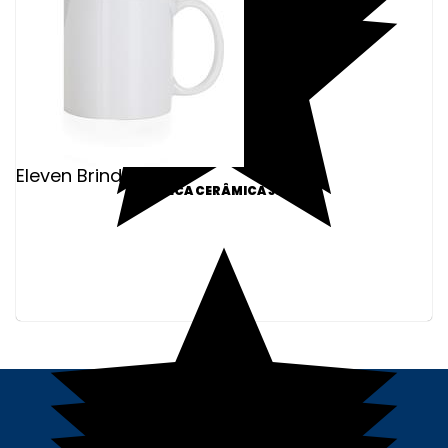
Eleven Brindes
CANECA CERÂMICA 330ML