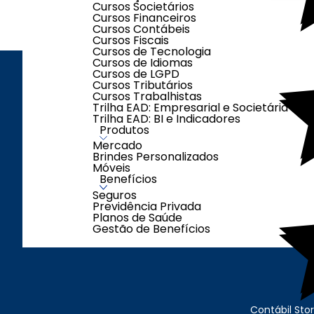
Cursos Societários
Cursos Financeiros
Cursos Contábeis
Cursos Fiscais
Cursos de Tecnologia
Cursos de Idiomas
Cursos de LGPD
Cursos Tributários
Cursos Trabalhistas
INSTITUCI
Trilha EAD: Empresarial e Societária
Quem Somo
Trilha EAD: BI e Indicadores
Produtos
Trocas e De
Mercado
FAQ
Brindes Personalizados
Fale Conosc
Móveis
Benefícios
Política de P
Seguros
Termo de Uso
Previdência Privada
Clube Contáb
Planos de Saúde
Fale com o 
Gestão de Benefícios
Segunda a quinta: das 08h às 18h
Sexta-feira: das 08h às 17h
Contábil Sto