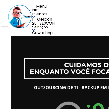
Menu
NR-1
Eventos
11° Gescon
28° EESCON
Serviços
Coworking
Loja >> i9tec Soluções em TI
LGPD
Assinatura Eletrônica e digital
Recrutamento e Seleção
Marcas e Patentes
Analise Comportamental
Sustentabilidade
Consultorias
Serviços Gerais
Palestras
Admissão Digital
Auditoria do e-Social
Recursos Humanos
Guarda de documentos
Softwares
Software de Gestão
Software de Automação de Processos
Software de Monitoramento
Software de TI e Cloud
Software de Imposto de Renda