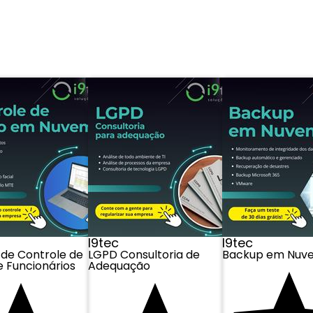
do 5 resultados de 5
I9tec
I9tec
 de Controle de
LGPD Consultoria de
Backup em Nuv
e Funcionários
Adequação