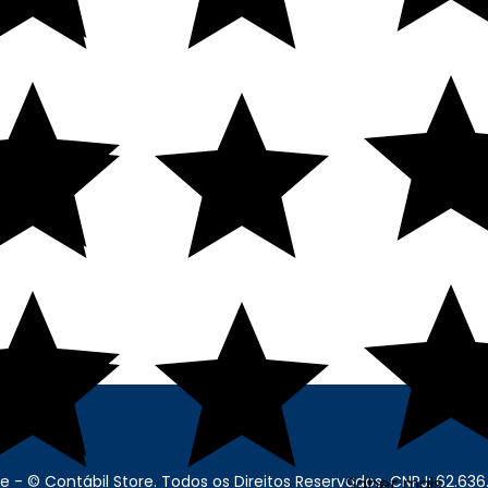
ONAL
CONTATO
s
bil@contabilstore.org.br
voluções
(11) 99271-8644
o
rivacidade
 - Usuário
il Store
Encarregado de Dados
re - © Contábil Store. Todos os Direitos Reservados. CNPJ: 62.63
Saber mais