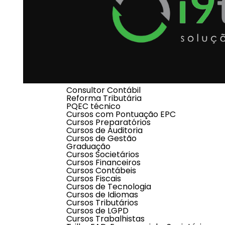
Software Contábil e Fiscal
Software Tributário
Software Financeiro
Software de Controladoria
Software de Atendimento
Software Terceiro Setor
Educação
PQEC
MBA
EAD
Consultor Contábil
Reforma Tributária
PQEC técnico
Cursos com Pontuação EPC
Cursos Preparatórios
Cursos de Auditoria
Cursos de Gestão
Graduação
Cursos Societários
Cursos Financeiros
i9tec Soluções em TI
Cursos Contábeis
Cursos Fiscais
nova friburgo, rj
Cursos de Tecnologia
Cursos de Idiomas
Você já imaginou nunca mais sofrer com interrupç
Cursos Tributários
i9tec Soluções em TI surgiu para atender a uma n
Cursos de LGPD
complexas de TI, do suporte técnico à manutenção d
Cursos Trabalhistas
Resolvemos problemas dos usuários com rapidez e 