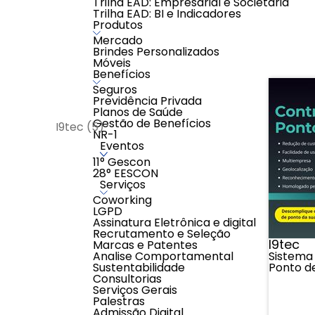
Trilha EAD: Empresarial e Societária
firewalls.
Trilha EAD: BI e Indicadores
Produtos
Filtros:
Mercado
Mostran
Brindes Personalizados
Móveis
Benefícios
Seguros
MARCA
Previdência Privada
Planos de Saúde
Gestão de Benefícios
I9tec (5)
NR-1
Eventos
11° Gescon
PREÇO
28° EESCON
Serviços
Coworking
LGPD
Assinatura Eletrônica e digital
Recrutamento e Seleção
I9tec
Marcas e Patentes
Analise Comportamental
Sistema
Sustentabilidade
Ponto d
Consultorias
Serviços Gerais
Palestras
Admissão Digital