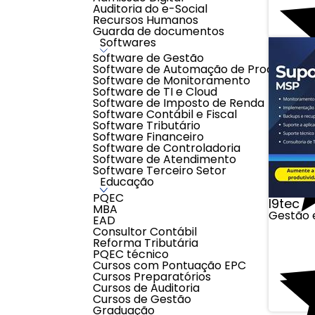
Auditoria do e-Social
Recursos Humanos
Guarda de documentos
Softwares
Software de Gestão
Software de Automação de Processos
Software de Monitoramento
Software de TI e Cloud
Software de Imposto de Renda
Software Contábil e Fiscal
Software Tributário
Software Financeiro
Software de Controladoria
Software de Atendimento
Software Terceiro Setor
Educação
PQEC
I9tec
MBA
Gestão e
EAD
Consultor Contábil
Reforma Tributária
PQEC técnico
Cursos com Pontuação EPC
Cursos Preparatórios
Cursos de Auditoria
Cursos de Gestão
Graduação