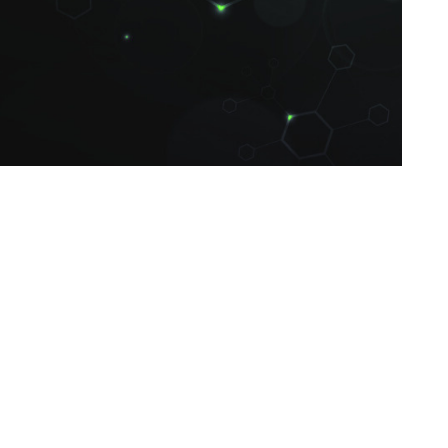
s, backups corrompidos ou ataques de hackers? A
confiável para cuidar de todas as questões
iência em escritórios de contabilidade.
amento da infraestrutura com backups na nuvem e