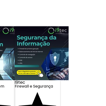
I9tec
em
Firewall e Segurança