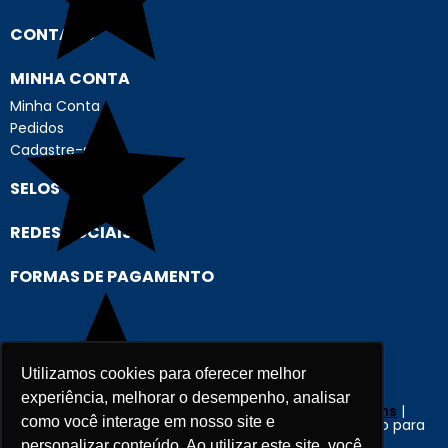
CONTATO
MINHA CONTA
Minha Conta
Pedidos
Cadastre-se
SELOS
REDES SOCIAIS
FORMAS DE PAGAMENTO
Utilizamos cookies para oferecer melhor
experiência, melhorar o desempenho, analisar
Criação e Desenvolvimento Agência
New Humans
|
como você interage em nosso site e
Plataforma
Add Suite
- Tecnologia e Comunicação para
Transformação Digital
personalizar conteúdo. Ao utilizar este site, você