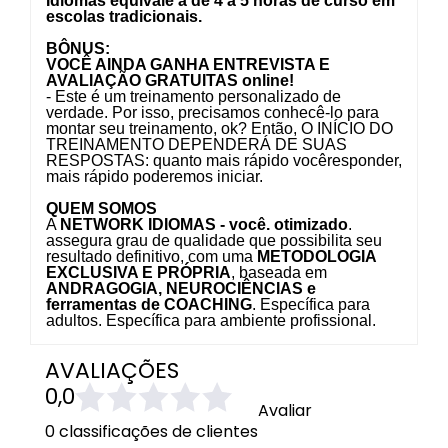
Idiomas equivale a de 4 a 5 horas de curso em
escolas tradicionais.
BÔNUS:
VOCÊ AINDA GANHA ENTREVISTA E
AVALIAÇÃO GRATUITAS online!
- Este é um treinamento personalizado de
verdade. Por isso, precisamos conhecê-lo para
montar seu treinamento, ok? Então, O INÍCIO DO
TREINAMENTO DEPENDERÁ DE SUAS
RESPOSTAS:
quanto mais rápido vocêresponder,
mais rápido poderemos iniciar.
QUEM SOMOS
A
NETWORK IDIOMAS - você. otimizado
.
assegura grau de qualidade que possibilita seu
resultado definitivo, com uma
METODOLOGIA
EXCLUSIVA E PRÓPRIA
, baseada em
ANDRAGOGIA, NEUROCIÊNCIAS e
ferramentas de COACHING
. Específica para
adultos. Específica para ambiente profissional.
AVALIAÇÕES
0,0
Avaliar
0 classificações de clientes