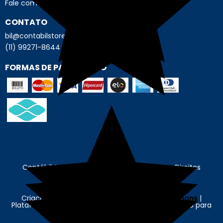
Fale com o Encarregado de Dados
CONTATO
bil@contabilstore.org.br
(11) 99271-8644
FORMAS DE PAGAMENTO
Contábil Store - © Contábil Store. Todos os Direitos
Reservados. CNPJ: 62.636.675/0001-89
Criação e Desenvolvimento Agência
New Humans
|
Plataforma
Add Suite
- Tecnologia e Comunicação para
Transformação Digital