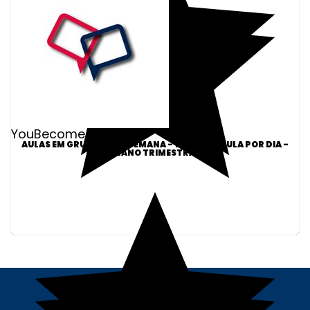
YouBecome Idiomas
AULAS EM GRUPO 5X NA SEMANA - 1 HORA DE AULA POR DIA -
PLANO TRIMESTRAL