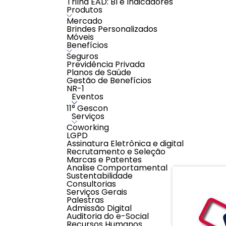
Trilha EAD: BI e Indicadores
- Caso o CONTRATANTE rescinda o contrato ant
Produtos
meses, estará sujeito a multa contratual corr
sobre o valor total das parcelas restantes.
Mercado
- Caso o CONTRATANTE solicite a rescisão do 
Brindes Personalizados
de 6 (seis) meses, este ficará isento ao pagam
Móveis
SOBRE NÓS:
Benefícios
A YouBecome é uma escola especializada no ensino on
Seguros
os resultados esperados com o aprendizado de uma 
Previdência Privada
é conexão com o mundo
Planos de Saúde
Nosso lema
pois uma vez
Gestão de Benefícios
AVALIAÇÕES
NR-1
Eventos
0,0
11° Gescon
Avaliar
Serviços
0 classificações de clientes
Coworking
LGPD
Assinatura Eletrônica e digital
Recrutamento e Seleção
Marcas e Patentes
Analise Comportamental
Sustentabilidade
Consultorias
Serviços Gerais
Palestras
Admissão Digital
Auditoria do e-Social
Recursos Humanos