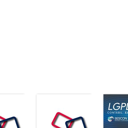
es do período de 6 (seis)
espondente a 15% (quinze por cento)
presente instrumento após o período
ento de multa.
line. Nascemos com o objetivo de levar um ensino acessível e de
língua nova podem ser alcançados quando o aprendizado é praz
 que você começa a estudar conosco te ajudar a ver as novas co
APROVEITE E VEJA TAMBÉM