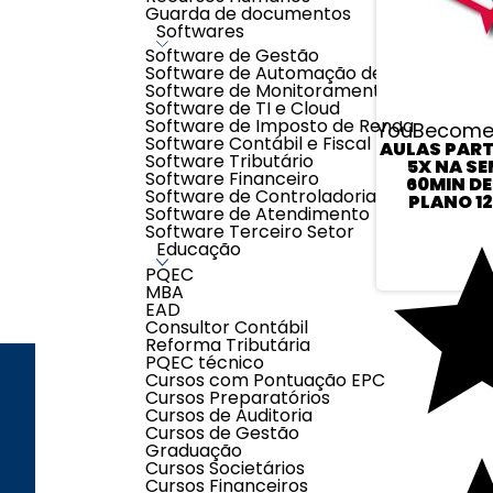
Guarda de documentos
Softwares
Software de Gestão
Software de Automação de Processos
Software de Monitoramento
Software de TI e Cloud
Software de Imposto de Renda
YouBecome
Software Contábil e Fiscal
AULAS PAR
Software Tributário
5X NA SE
Software Financeiro
60MIN DE
Software de Controladoria
PLANO 12
Software de Atendimento
Software Terceiro Setor
Educação
PQEC
MBA
EAD
Consultor Contábil
Reforma Tributária
PQEC técnico
Cursos com Pontuação EPC
Cursos Preparatórios
Cursos de Auditoria
ENDEREÇO
LOJAS
Cursos de Gestão
Graduação
Cursos Societários
Cursos Financeiros