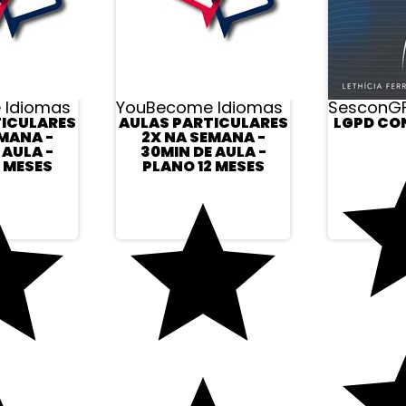
 Idiomas
YouBecome Idiomas
SesconG
TICULARES
AULAS PARTICULARES
LGPD CON
MANA -
2X NA SEMANA -
 AULA -
30MIN DE AULA -
 MESES
PLANO 12 MESES
CONTATO
MINHA CONTA
SELOS
Minha Conta
Pedidos