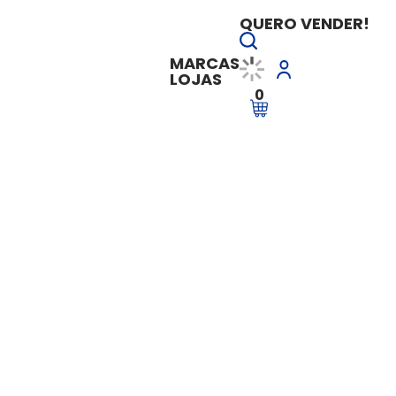
QUERO VENDER!
MARCAS
LOJAS
0
ULARES 4x na Semana - 30min de aula - PLANO TRIMESTRAL
Aulas PARTICULARE
PLANO TRIMESTRAL
Vendido e entregue por
Youbecome
R$ 1.080,00
à vista
R$ 1.080,00
em até
10x de 
Ver Parcelas
Adicionar