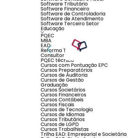
Software Tributário
Software Financeiro
Software de Controladoria
Software de Atendimento
Software Terceiro Setor
Educação
PQEC
MBA
EAD
Reforma Tributária
Consultor Contábil
PQEC técnico
Cursos com Pontuação EPC
Cursos Preparatórios
Cursos de Auditoria
Cursos de Gestão
Descrição do produto
Graduação
Cursos Societários
Cursos Financeiros
ESTE PRODUTO É UM CURSO INTENSIVO COM 
Cursos Contábeis
Cursos Fiscais
INFORMAÇÕES IMPORTANTES:
Cursos de Tecnologia
- Aulas ao vivo, 4 vezes por semana
Cursos de Idiomas
- Duração das aulas: 30min
Cursos Tributários
- Mesmo professor para todas as aulas
- Teste de nivelamento antes do início do curso
Cursos de LGPD
- Horários das aulas: Aluno escolhe horário entre 6h e
Cursos Trabalhistas
Trilha EAD: Empresarial e Societária
INFORMAÇÕES DO CONTRATO: