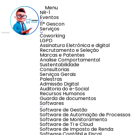
Menu
NR-1
Eventos
11° Gescon
Serviços
Coworking
Home
>
Educação
>
Cursos de Idiomas
>
Aulas PARTIC
LGPD
Assinatura Eletrônica e digital
Recrutamento e Seleção
Marcas e Patentes
Analise Comportamental
Sustentabilidade
Consultorias
Serviços Gerais
Palestras
Admissão Digital
Auditoria do e-Social
Recursos Humanos
Guarda de documentos
Softwares
Software de Gestão
Software de Automação de Processos
Software de Monitoramento
Software de TI e Cloud
Software de Imposto de Renda
Software Contábil e Fiscal