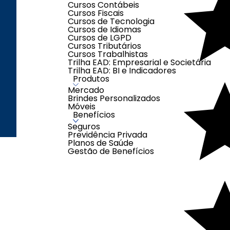
Cursos Contábeis
Segunda à Sexta-
Cursos Fiscais
feira das 08h00 às
Cursos de Tecnologia
17h00
Cursos de Idiomas
Cursos de LGPD
Sábados das 08h00
Cursos Tributários
às 12h00
Cursos Trabalhistas
(exceto feriados)
Trilha EAD: Empresarial e Societária
Trilha EAD: BI e Indicadores
Produtos
Mercado
Brindes Personalizados
Móveis
Benefícios
Criação e Desenvolvimento Agên
Seguros
Previdência Privada
Planos de Saúde
Gestão de Benefícios