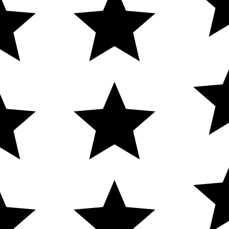
Cadastre-se
cia
New Humans
| Plataforma
Add Suite
- Tecnologia e Comuni