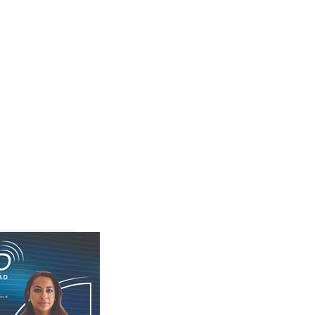
 alta qualidade aos nossos clientes. Acreditamos que
eroso é focado na conversação
nexões que virão através do idioma aprendido.