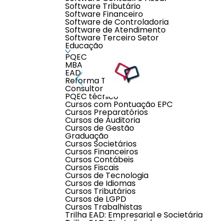
Software Tributário
Software Financeiro
Software de Controladoria
Software de Atendimento
Software Terceiro Setor
Educação
PQEC
MBA
EAD
Reforma Tributária
Consultor Contábil
PQEC técnico
Cursos com Pontuação EPC
Cursos Preparatórios
Cursos de Auditoria
Cursos de Gestão
Descrição do produto
Graduação
Cursos Societários
Cursos Financeiros
ESTE PRODUTO É UM CURSO INTENSIVO COM 
Cursos Contábeis
Cursos Fiscais
INFORMAÇÕES IMPORTANTES:
Cursos de Tecnologia
- Aulas ao vivo, 2 vezes por semana
Cursos de Idiomas
- Duração das aulas: 30min
Cursos Tributários
- Mesmo professor para todas as aulas
- Teste de nivelamento antes do início do curso
Cursos de LGPD
- Horários das aulas: Aluno escolhe horário entre 6h e
Cursos Trabalhistas
Trilha EAD: Empresarial e Societária
INFORMAÇÕES DO CONTRATO: