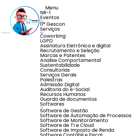
Menu
NR-1
Eventos
11° Gescon
Serviços
Coworking
Home
>
Educação
>
Cursos de Idiomas
>
Aulas PARTIC
LGPD
Assinatura Eletrônica e digital
Recrutamento e Seleção
Marcas e Patentes
Analise Comportamental
Sustentabilidade
Consultorias
Serviços Gerais
Palestras
Admissão Digital
Auditoria do e-Social
Recursos Humanos
Guarda de documentos
Softwares
Software de Gestão
Software de Automação de Processos
Software de Monitoramento
Software de TI e Cloud
Software de Imposto de Renda
Software Contábil e Fiscal