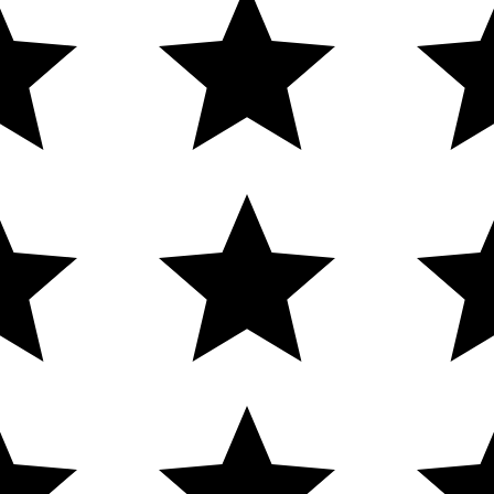
Cadastre-se
cia
New Humans
| Plataforma
Add Suite
- Tecnologia e Comuni