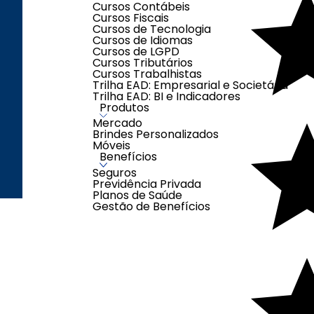
Cursos Contábeis
Cursos Fiscais
Segunda à Sexta-
Cursos de Tecnologia
feira das 08h00 às
Cursos de Idiomas
17h00
Cursos de LGPD
Cursos Tributários
Sábados das 08h00
Cursos Trabalhistas
às 12h00
Trilha EAD: Empresarial e Societária
(exceto feriados)
Trilha EAD: BI e Indicadores
Produtos
Mercado
Brindes Personalizados
Móveis
Benefícios
Seguros
Criação e Desenvolvimento Agên
Previdência Privada
Planos de Saúde
Gestão de Benefícios