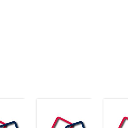
es do período de 6 (seis)
espondente a 15% (quinze por cento)
presente instrumento após o período
ento de multa.
line. Nascemos com o objetivo de levar um ensino acessível e de
língua nova podem ser alcançados quando o aprendizado é praz
 que você começa a estudar conosco te ajudar a ver as novas co
APROVEITE E VEJA TAMBÉM