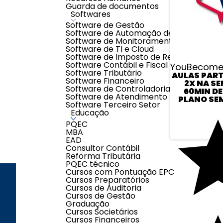
Guarda de documentos
Softwares
Software de Gestão
Software de Automação de Processos
Software de Monitoramento
Software de TI e Cloud
Software de Imposto de Renda
Software Contábil e Fiscal
YouBecome
Software Tributário
AULAS PAR
Software Financeiro
2X NA SE
Software de Controladoria
60MIN DE
Software de Atendimento
PLANO SE
Software Terceiro Setor
Educação
PQEC
MBA
EAD
Consultor Contábil
Reforma Tributária
PQEC técnico
Cursos com Pontuação EPC
Cursos Preparatórios
Cursos de Auditoria
Cursos de Gestão
ENDEREÇO
LOJAS
Graduação
Cursos Societários
Cursos Financeiros