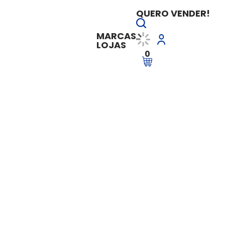
QUERO VENDER!
MARCAS
LOJAS
0
ULARES 2x na Semana - 30min de aula - PLANO MENSAL
Aulas PARTICULARE
PLANO MENSAL
Vendido e entregue por
Youbecome
R$ 180,00
à vista
R$ 180,00
em até
2x de R$ 
Ver Parcelas
Adicionar