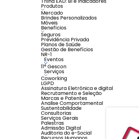
Trilha EAD: BI e Indicadores
- Caso o CONTRATANTE rescinda o contrato ant
Produtos
meses, estará sujeito a multa contratual corr
sobre o valor total das parcelas restantes.
Mercado
- Caso o CONTRATANTE solicite a rescisão do 
Brindes Personalizados
de 6 (seis) meses, este ficará isento ao pagam
Móveis
Benefícios
SOBRE NÓS:
Seguros
A YouBecome é uma escola especializada no ensino on
Previdência Privada
os resultados esperados com o aprendizado de uma 
Planos de Saúde
é conexão com o mundo
Gestão de Benefícios
Nosso lema
pois uma vez
NR-1
AVALIAÇÕES
Eventos
11° Gescon
0,0
Serviços
Avaliar
Coworking
0 classificações de clientes
LGPD
Assinatura Eletrônica e digital
Recrutamento e Seleção
Marcas e Patentes
Analise Comportamental
Sustentabilidade
Consultorias
Serviços Gerais
Palestras
Admissão Digital
Auditoria do e-Social
Recursos Humanos