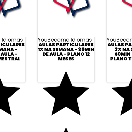
 Idiomas
YouBecome Idiomas
YouBeco
TICULARES
AULAS PARTICULARES
AULAS PA
MANA -
1X NA SEMANA - 30MIN
3X NA
 AULA -
DE AULA - PLANO 12
60MIN 
MESTRAL
MESES
PLANO T
CONTATO
MINHA CONTA
SELOS
Minha Conta
Pedidos