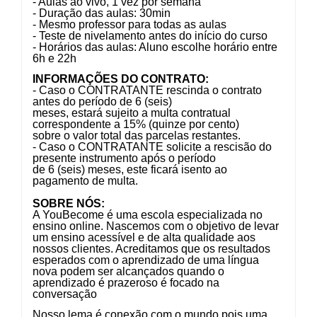
- Aulas ao vivo, 1 vez por semana
- Duração das aulas: 30min
- Mesmo professor para todas as aulas
- Teste de nivelamento antes do início do curso
- Horários das aulas: Aluno escolhe horário entre
6h e 22h
INFORMAÇÕES DO CONTRATO:
- Caso o CONTRATANTE rescinda o contrato
antes do período de 6 (seis)
meses, estará sujeito a multa contratual
correspondente a 15% (quinze por cento)
sobre o valor total das parcelas restantes.
- Caso o CONTRATANTE solicite a rescisão do
presente instrumento após o período
de 6 (seis) meses, este ficará isento ao
pagamento de multa.
SOBRE NÓS:
A YouBecome é uma escola especializada no
ensino online. Nascemos com o objetivo de levar
um ensino acessível e de alta qualidade aos
nossos clientes. Acreditamos que os resultados
esperados com o aprendizado de uma língua
nova podem ser alcançados quando o
aprendizado é prazeroso é focado na
conversação
Nosso lema é conexão com o mundo pois uma