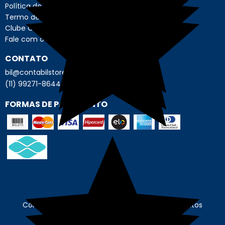
Política de Privacidade
Termo de Uso - Usuário
Clube Contábil Store
Fale com o Encarregado de Dados
CONTATO
bil@contabilstore.org.br
(11) 99271-8644
FORMAS DE PAGAMENTO
Contábil Store - © Contábil Store. Todos os Direitos
Reservados. CNPJ: 62.636.675/0001-89