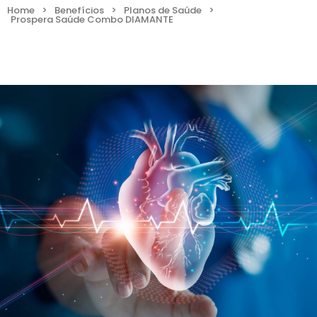
Home
>
Benefícios
>
Planos de Saúde
>
Prospera Saúde Combo DIAMANTE