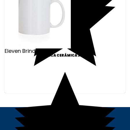
Eleven Brindes
CANECA CERÂMICA 330ML