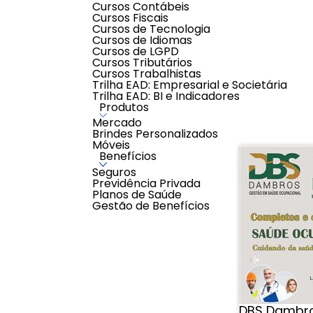
É hora de fazer seu primeiro aporte e preparar suas
Cursos Contábeis
Dessa forma, você vai trazer o futuro tão sonhado p
Cursos Fiscais
Cursos de Tecnologia
AVALIAÇÕES
Cursos de Idiomas
Cursos de LGPD
0,0
Cursos Tributários
Avaliar
Cursos Trabalhistas
0 classificações de clientes
Trilha EAD: Empresarial e Societária
Trilha EAD: BI e Indicadores
Produtos
Mercado
Brindes Personalizados
Móveis
Benefícios
Seguros
Previdência Privada
Planos de Saúde
Gestão de Benefícios
DBS Dambr