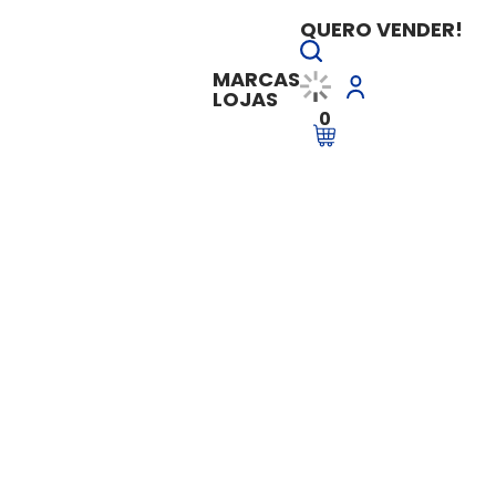
QUERO VENDER!
MARCAS
LOJAS
0
Privada
Previdência Priva
Vendido e entregue por
L&C Correto
Sob Consulta
TENHO INTERESSE
veja mais em
L&C Corretora e Co