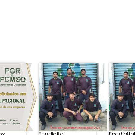
 finanças para separar recursos regularmente e direcioná-los pa
ara mais perto. (Fonte CapitalNow)
APROVEITE E VEJA TAMBÉM
os
Ecodigital
Ecodigita