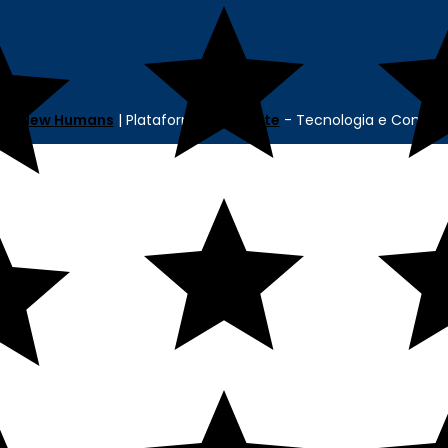
cia
New Humans
| Plataforma
Add Suite
- Tecnologia e Comuni