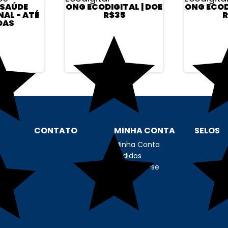
 SAÚDE
ONG ECODIGITAL | DOE
ONG ECOD
AL - ATÉ
R$35
R
DAS
CONTATO
MINHA CONTA
SELOS
Minha Conta
Pedidos
Cadastre-se