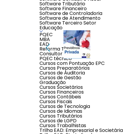
Software Tributário
Software Financeiro
Software de Controladoria
Software de Atendimento
Software Terceiro Setor
Educação
PQEC
MBA
EAD
Reforma Tributária
Consultor Contábil
PQEC técnico
Cursos com Pontuação EPC
Cursos Preparatórios
Cursos de Auditoria
Cursos de Gestão
Descrição do produto
Graduação
Cursos Societários
Cursos Financeiros
Por que contratar previdência privada:
5 razões
Cursos Contábeis
Veja por que contratar
previdência privada
pode faz
Cursos Fiscais
Cursos de Tecnologia
1) Complementar a aposentadoria
Cursos de Idiomas
Depender do INSS não é a melhor opção para a terc
Cursos Tributários
Nesse sentido, um esforço de poupança mensal aplic
Cursos de LGPD
Pouco a pouco, você pode construir uma camada extr
Cursos Trabalhistas
Trilha EAD: Empresarial e Societária
2) Benefícios tributários