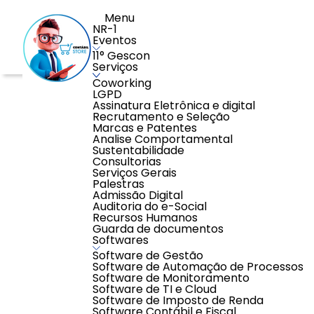
Menu
NR-1
Eventos
11° Gescon
Serviços
Coworking
Home
>
Benefícios
>
Previdência Privada
>
Previdência 
LGPD
Assinatura Eletrônica e digital
Recrutamento e Seleção
Marcas e Patentes
Analise Comportamental
Sustentabilidade
Consultorias
Serviços Gerais
Palestras
Admissão Digital
Auditoria do e-Social
Recursos Humanos
Guarda de documentos
Softwares
Software de Gestão
Software de Automação de Processos
Software de Monitoramento
Software de TI e Cloud
Software de Imposto de Renda
Software Contábil e Fiscal